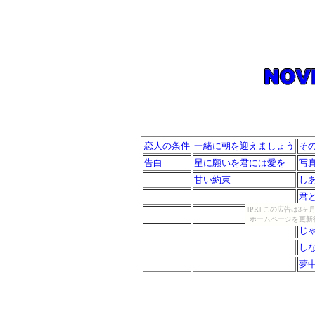
恋人の条件
一緒に朝を迎えましょう
そ
告白
星に願いを君には愛を
写
甘い約束
し
君
[PR] この広告は
ア
ホームページを更新
じ
し
夢