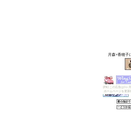
月森×香穂子
[PR] この広告は
ホームページを更新